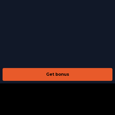
Get bonus
ABOUT US
PRIVACY POLICY