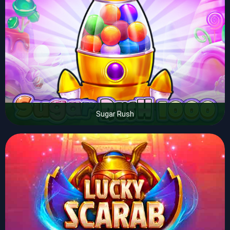
Sugar Rush