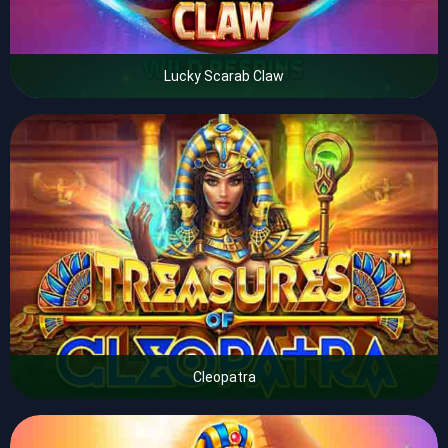
Lucky Scarab Claw
Cleopatra